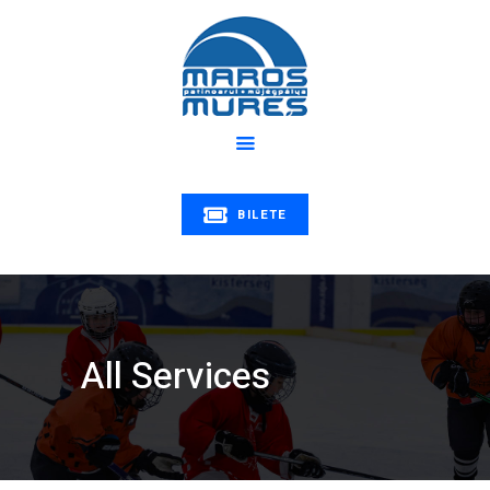
Despre noi
Program
PATINOARUL MUREȘ
Știri
Patinoarul Mureș | Maros műjégpálya
Educație
Tarife
Galerie
BILETE
Contact
All Services