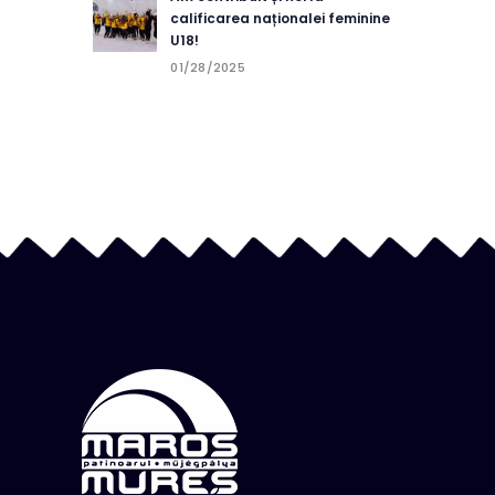
calificarea naționalei feminine
U18!
01/28/2025