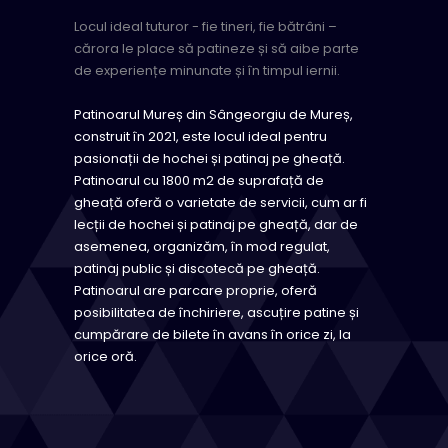
Locul ideal tuturor - fie tineri, fie bătrâni –
cărora le place să patineze și să aibe parte
de experiențe minunate și în timpul iernii.
Patinoarul Mureș din Sângeorgiu de Mureș,
construit în 2021, este locul ideal pentru
pasionații de hochei și patinaj pe gheață.
Patinoarul cu 1800 m2 de suprafață de
gheață oferă o varietate de servicii, cum ar fi
lecții de hochei și patinaj pe gheață, dar de
asemenea, organizăm, în mod regulat,
patinaj public și discotecă pe gheață.
Patinoarul are parcare proprie, oferă
posibilitatea de închiriere, ascuțire patine și
cumpărare de bilete în avans în orice zi, la
orice oră.