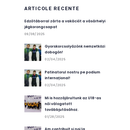
ARTICOLE RECENTE
Edzőtáborral zárta a vakációt a vásárhelyi
jégkorongcsapat
09/08/2025
Gyorskorcsolyázónk nemzetközi
dobogón!
02/04/2025
Patinatorul nostru pe podium
internațional!
02/04/2025
Mi is hozzájárultunk az U18-as
női válogatott
továbbjutásához.
01/28/2025
Am contribuit și noi la