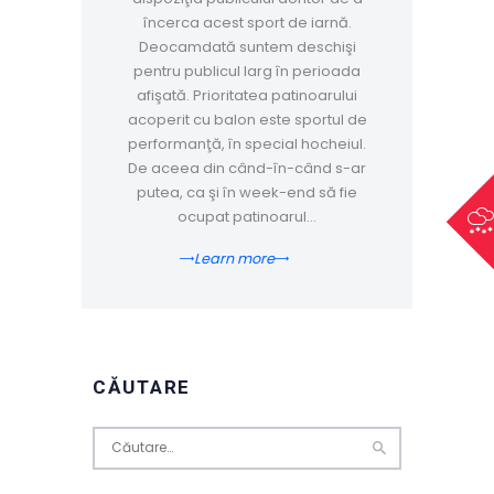
încerca acest sport de iarnă.
Deocamdată suntem deschişi
pentru publicul larg în perioada
afişată. Prioritatea patinoarului
acoperit cu balon este sportul de
performanţă, în special hocheiul.
De aceea din când-în-când s-ar
putea, ca şi în week-end să fie
ocupat patinoarul…
Learn more
CĂUTARE
Caută
după: