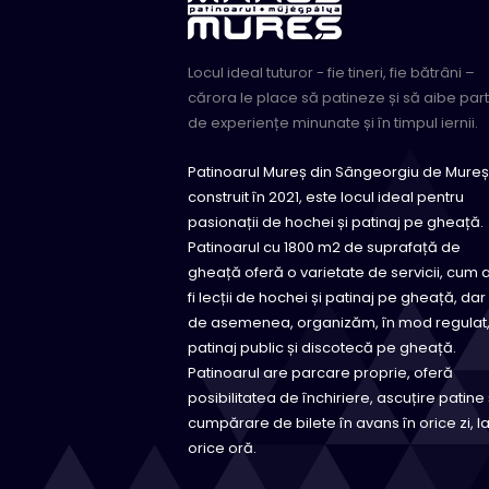
Locul ideal tuturor - fie tineri, fie bătrâni –
cărora le place să patineze și să aibe par
de experiențe minunate și în timpul iernii.
Patinoarul Mureș din Sângeorgiu de Mureș
construit în 2021, este locul ideal pentru
pasionații de hochei și patinaj pe gheață.
Patinoarul cu 1800 m2 de suprafață de
gheață oferă o varietate de servicii, cum 
fi lecții de hochei și patinaj pe gheață, dar
de asemenea, organizăm, în mod regulat
patinaj public și discotecă pe gheață.
Patinoarul are parcare proprie, oferă
posibilitatea de închiriere, ascuțire patine 
cumpărare de bilete în avans în orice zi, l
orice oră.