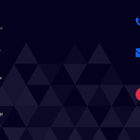
te
,
ar
,
și
a