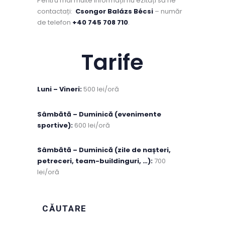
Pentru mai multe informații nu ezitați să ne
contactați:
Csongor Balázs Bécsi
– număr
de telefon
+40 745 708 710
.
Tarife
Luni – Vineri:
500 lei/oră
Sâmbătă – Duminică (evenimente
sportive):
600 lei/oră
Sâmbătă – Duminică (zile de nașteri,
petreceri, team-buildinguri, …):
700
lei/oră
CĂUTARE