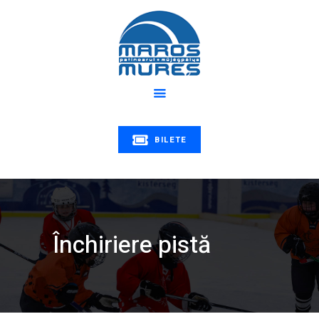
Despre noi
Program
PATINOARUL MUREȘ
Știri
Patinoarul Mureș | Maros műjégpálya
Educație
Tarife
Galerie
BILETE
Contact
Închiriere pistă