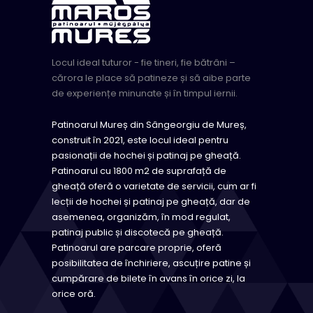
Locul ideal tuturor - fie tineri, fie bătrâni –
cărora le place să patineze și să aibe parte
de experiențe minunate și în timpul iernii.
Patinoarul Mureș din Sângeorgiu de Mureș,
construit în 2021, este locul ideal pentru
pasionații de hochei și patinaj pe gheață.
Patinoarul cu 1800 m2 de suprafață de
gheață oferă o varietate de servicii, cum ar fi
lecții de hochei și patinaj pe gheață, dar de
asemenea, organizăm, în mod regulat,
patinaj public și discotecă pe gheață.
Patinoarul are parcare proprie, oferă
posibilitatea de închiriere, ascuțire patine și
cumpărare de bilete în avans în orice zi, la
orice oră.