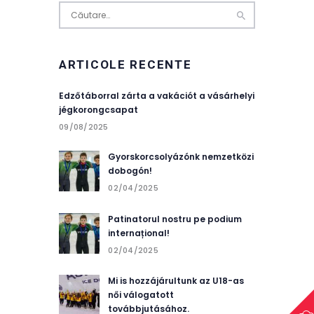
Caută
după:
ARTICOLE RECENTE
Edzőtáborral zárta a vakációt a vásárhelyi
jégkorongcsapat
09/08/2025
Gyorskorcsolyázónk nemzetközi
dobogón!
02/04/2025
Patinatorul nostru pe podium
internațional!
02/04/2025
Mi is hozzájárultunk az U18-as
női válogatott
továbbjutásához.