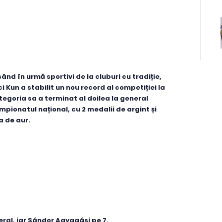
sând în urmă sportivi de la cluburi cu tradiție,
ci Kun a stabilit un nou record al competiției la
tegoria sa a terminat al doilea la general
mpionatul național, cu 2 medalii de argint și
a de aur.
eral, iar Sándor Agyagási pe 7.