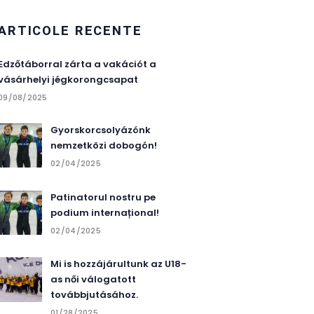
ARTICOLE RECENTE
Edzőtáborral zárta a vakációt a
vásárhelyi jégkorongcsapat
09/08/2025
Gyorskorcsolyázónk
nemzetközi dobogón!
02/04/2025
Patinatorul nostru pe
podium internațional!
02/04/2025
Mi is hozzájárultunk az U18-
as női válogatott
továbbjutásához.
01/28/2025