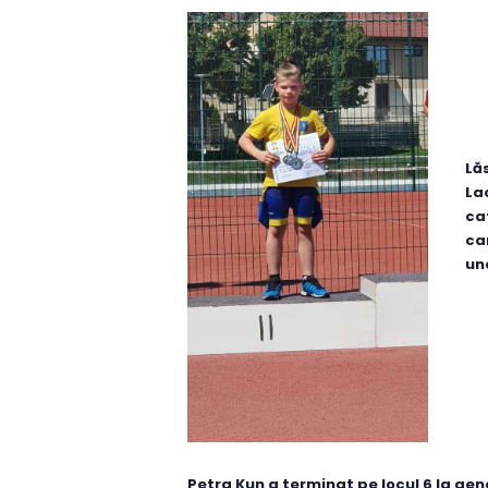
Lă
La
ca
ca
un
Petra Kun a terminat pe locul 6 la gen