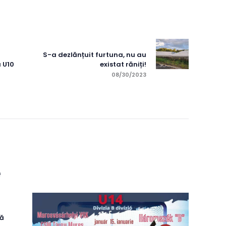
re
Next post:
S-a dezlănțuit furtuna, nu au
 U10
existat răniți!
08/30/2023
e
ță