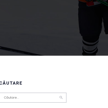
CĂUTARE
Caută
după: