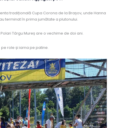
recenta tradițională Cupa Corona de la Brașov, unde Hanna
au terminat în prima jumătate a plutonului.
i Polari Târgu Mureș are o vechime de doi ani.
e role și iarna pe patine.