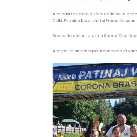
Aceleași rezultate au fost obținute și la 
Csíki, Fruzsina Keresztúri și Emma Nicușan 
Secția de patinaj viteză a Speed Club Urşi
Aceștia se antrenează și concurează vara p