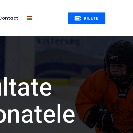
Contact
BILETE
ltate
onatele