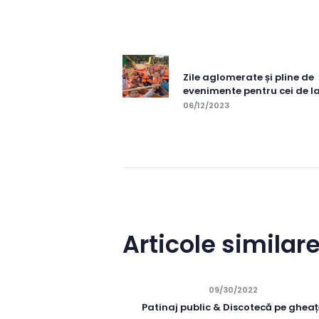
Naviga
în
Previous post:
Zile aglomerate și pline de
evenimente pentru cei de la
articole
06/12/2023
Articole similar
09/30/2022
Patinaj public & Discotecă pe ghea