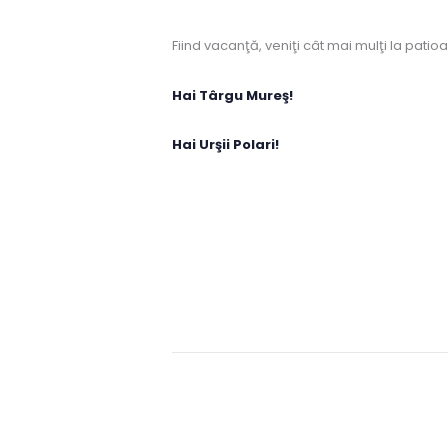
Fiind vacanţă, veniţi cât mai mulţi la pati
Hai Târgu Mureş!
Hai Urşii Polari!
Naviga