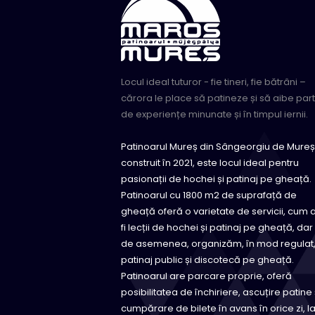
Locul ideal tuturor - fie tineri, fie bătrâni –
cărora le place să patineze și să aibe par
de experiențe minunate și în timpul iernii.
Patinoarul Mureș din Sângeorgiu de Mureș
construit în 2021, este locul ideal pentru
pasionații de hochei și patinaj pe gheață.
Patinoarul cu 1800 m2 de suprafață de
gheață oferă o varietate de servicii, cum 
fi lecții de hochei și patinaj pe gheață, dar
de asemenea, organizăm, în mod regulat
patinaj public și discotecă pe gheață.
Patinoarul are parcare proprie, oferă
posibilitatea de închiriere, ascuțire patine 
cumpărare de bilete în avans în orice zi, l