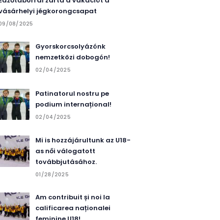
Edzőtáborral zárta a vakációt a
vásárhelyi jégkorongcsapat
09/08/2025
Gyorskorcsolyázónk
nemzetközi dobogón!
02/04/2025
Patinatorul nostru pe
podium internațional!
02/04/2025
Mi is hozzájárultunk az U18-
as női válogatott
továbbjutásához.
01/28/2025
Am contribuit și noi la
calificarea naționalei
feminine U18!