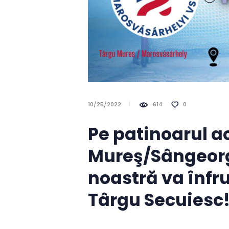
10/25/2022
614
0
Pe patinoarul a
Mureş/Sângeorg
noastră va înfr
Târgu Secuiesc! 