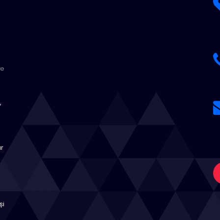
te
,
ar
,
și
a