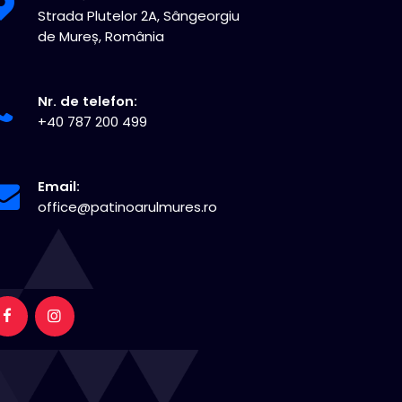
Strada Plutelor 2A, Sângeorgiu
de Mureș, România
Nr. de telefon:
+40 787 200 499
Email:
office@patinoarulmures.ro