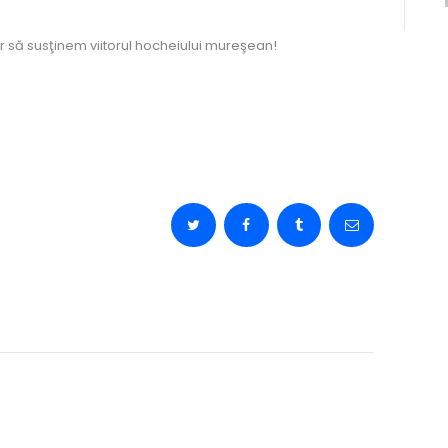
oar să susţinem viitorul hocheiului mureşean!
re