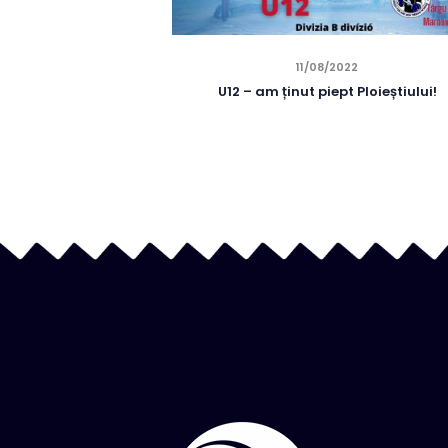
11/08/2022
U12 – am ținut piept Ploieștiului!