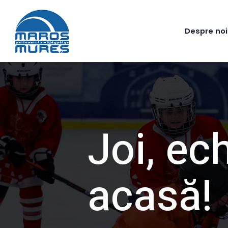
Despre noi
Joi, ec
acasă!