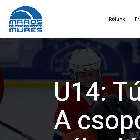
Rólunk
P
U14: Tú
A csopo