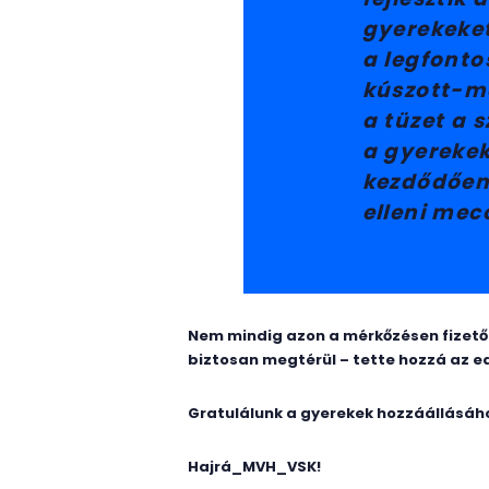
gyerekeket
a legfonto
kúszott-má
a tüzet a
a gyerekek
kezdődően
elleni mec
Nem mindig azon a mérkőzésen fizetőd
biztosan megtérül – tette hozzá az e
Gratulálunk a gyerekek hozzáállásáh
Hajrá_MVH_VSK!