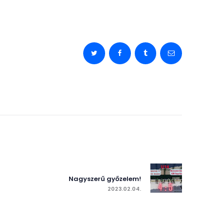
zés
ió
Next post:
Nagyszerű győzelem!
2023.02.04.