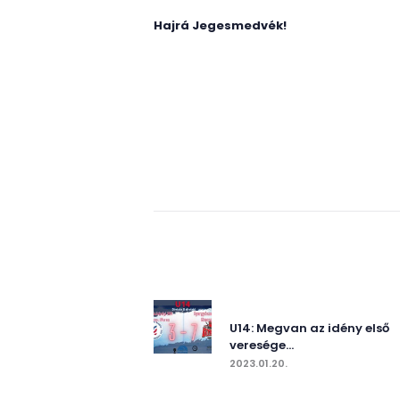
Hajrá Jegesmedvék!
Bejegy
navigác
Previous post:
U14: Megvan az idény első
veresége…
2023.01.20.