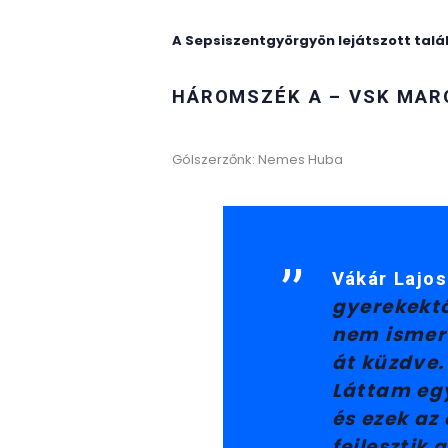
A Sepsiszentgyörgyön lejátszott talá
HÁROMSZÉK A – VSK MAR
Gólszerzőnk: Nemes Huba
Vákár Lajos
gyerekektő
nem ismerv
át küzdve.
Láttam egy
és ezek az
fejlesztik