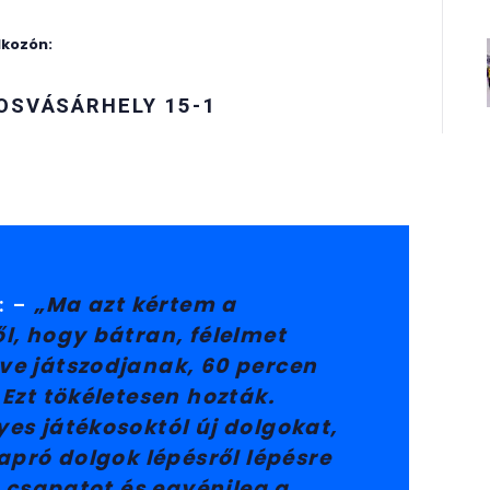
lkozón:
OSVÁSÁRHELY 15-1
: –
„Ma azt kértem a
l, hogy bátran, félelmet
e játszodjanak, 60 percen
 Ezt tökéletesen hozták.
es játékosoktól új dolgokat,
 apró dolgok lépésről lépésre
 a csapatot és egyénileg a