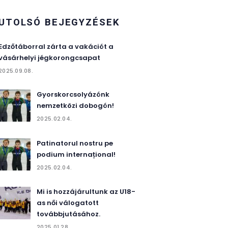
UTOLSÓ BEJEGYZÉSEK
Edzőtáborral zárta a vakációt a
vásárhelyi jégkorongcsapat
2025.09.08.
Gyorskorcsolyázónk
nemzetközi dobogón!
2025.02.04.
Patinatorul nostru pe
podium internațional!
2025.02.04.
Mi is hozzájárultunk az U18-
as női válogatott
továbbjutásához.
2025.01.28.