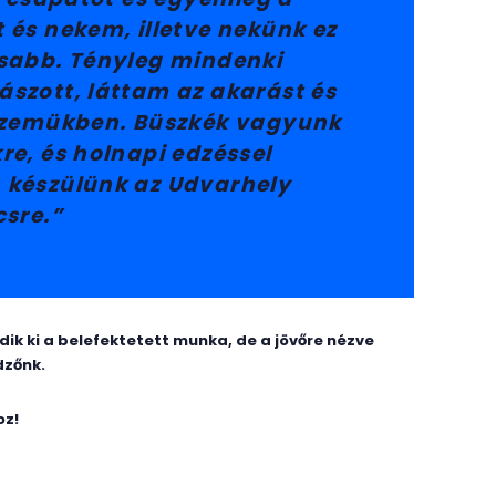
 és nekem, illetve nekünk ez
sabb. Tényleg mindenki
szott, láttam az akarást és
 szemükben. Büszkék vagyunk
re, és holnapi edzéssel
 készülünk az Udvarhely
csre.”
ik ki a belefektetett munka, de a jövőre nézve
dzőnk.
oz!