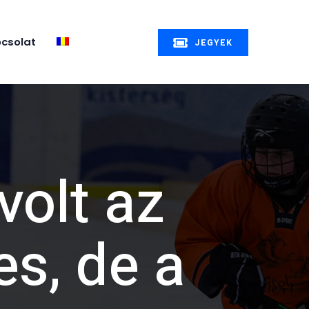
csolat
JEGYEK
volt az
es, de a