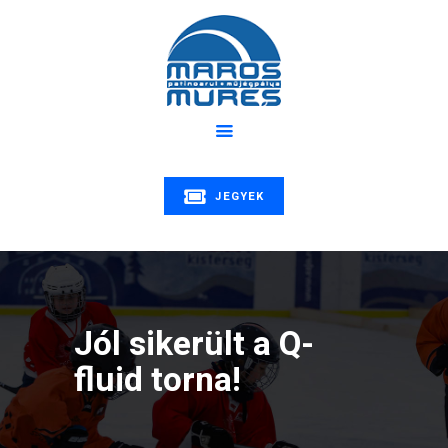
Rólunk
Program
MAROS MŰJÉGPÁLYA
Hírek
Patinoarul Mureș | Maros műjégpálya
Oktatás
Árak
Galéria
JEGYEK
Kapcsolat
Jól sikerült a Q-
fluid torna!