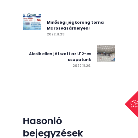
navigáció
Previous post:
Minőségi jégkorong torna
Marosvásárhelyen!
2022.11.23.
Next post:
Alcsík ellen játszott az U12-es
csapatunk
2022.11.29.
Hasonló
bejegyzések