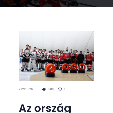
2022.11.26.
589
0
Az ország