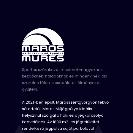
Sportos szórakozás kicsiknek-nagyoknak,
kezdőknek-haladóknak és mindenkinek, aki
szeretne télen is csodálatos élményeket
gyűjteni.
A 2021-ben épült, Marosszentgyörgyön fekvő,
sátortetős Maros Műjégpálya ideális
helyszínül szolgál a hoki és a jégkorcsolya
kedvelőinek. Az 1800 m2-es jégfelülettel
rendelkező jégpálya saját parkolóval