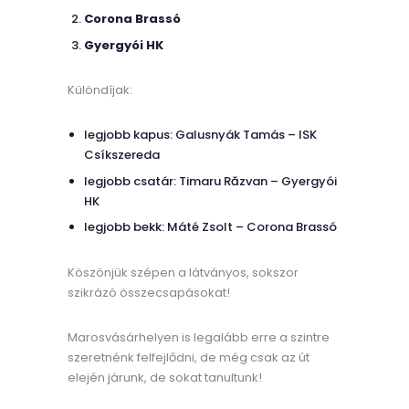
Corona Brassó
Gyergyói HK
Különdíjak:
legjobb kapus: Galusnyák Tamás – ISK
Csíkszereda
legjobb csatár: Timaru Răzvan – Gyergyói
HK
legjobb bekk: Máté Zsolt – Corona Brassó
Köszönjük szépen a látványos, sokszor
szikrázó összecsapásokat!
Marosvásárhelyen is legalább erre a szintre
szeretnénk felfejlődni, de még csak az út
elején járunk, de sokat tanultunk!