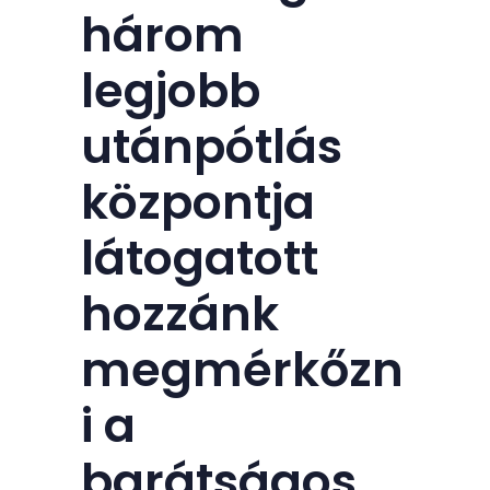
három
legjobb
utánpótlás
központja
látogatott
hozzánk
megmérkőzn
i a
barátságos