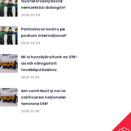
Gyorskorcsolyázónk
nemzetközi dobogón!
2025.02.04.
Patinatorul nostru pe
podium internațional!
2025.02.04.
Mi is hozzájárultunk az U18-
as női válogatott
továbbjutásához.
2025.01.28.
Am contribuit și noi la
calificarea naționalei
feminine U18!
2025.01.28.