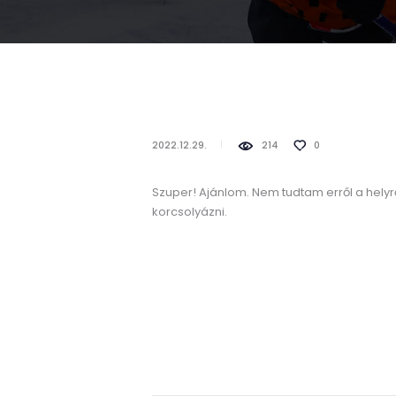
2022.12.29.
214
0
Szuper! Ajánlom. Nem tudtam erről a helyr
korcsolyázni.