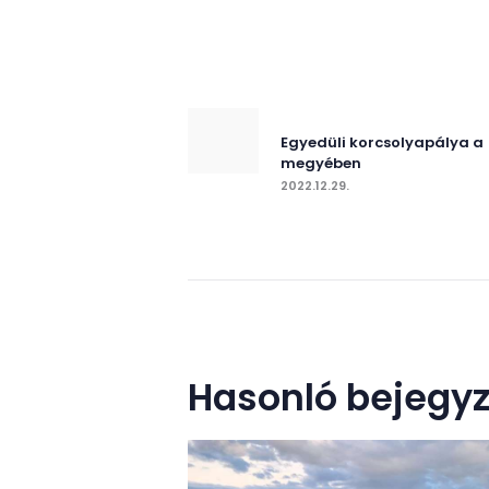
Bejegy
navigác
Previous post:
Egyedüli korcsolyapálya a
megyében
2022.12.29.
Hasonló bejegy