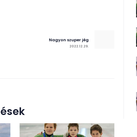
zés
ió
Next post:
Nagyon szuper jég
2022.12.29.
zések