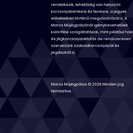
rendelkezik, lehetőség van helyszíni
korcsolyabérlésre és fenésre, a jegyek
elővételben történő megvásárlására. A
Maros Műjégpályánál igénybevehetőek
különféle szolgáltatások, mint például hoki
és jégkorcsolyaoktatás de rendszeresen
szervezünk szabadkorcsolyázát és
jégdiszkót is.
Maros Műjégpálya © 2026 Minden jog
fenntartva.