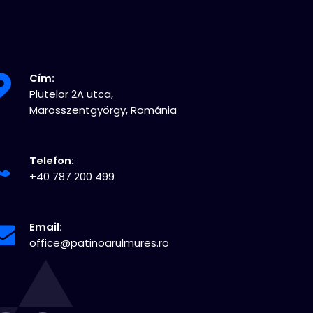
Cím:
Plutelor 2A utca,
Marosszentgyörgy, Románia
Telefon:
+40 787 200 499
Email:
office@patinoarulmures.ro