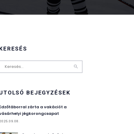
KERESÉS
Keresés:
UTOLSÓ BEJEGYZÉSEK
Edzőtáborral zárta a vakációt a
vásárhelyi jégkorongcsapat
2025.09.08.