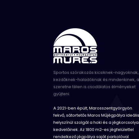
Sportos szórakozás kicsiknek-nagyoknak,
kezdőknek-haladóknak és mindenkinek, a
szeretne télen is csodálatos élményeket
gyűjteni.
A 2021-ben épült, Marosszentgyörgyön
fekvő, sátortetős Maros Műjégpálya ideáli
helyszínül szolgál a hoki és a jégkorcsolya
kedvelőinek. Az 1800 m2-es jégfelülettel
rendelkező jégpálya saját parkolóval