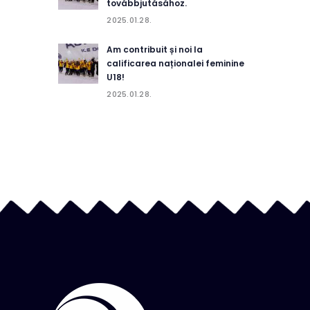
továbbjutásához.
2025.01.28.
Am contribuit și noi la
calificarea naționalei feminine
U18!
2025.01.28.