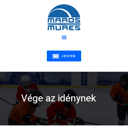
Rólunk
Program
MAROS MŰJÉGPÁLYA
Hírek
Patinoarul Mureș | Maros műjégpálya
Oktatás
Árak
Galéria
JEGYEK
Kapcsolat
Vége az idénynek