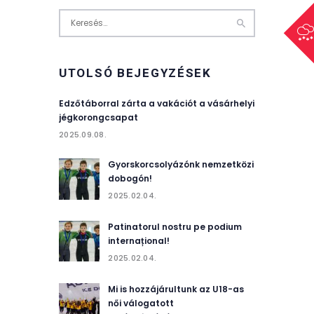
Keresés:
UTOLSÓ BEJEGYZÉSEK
Edzőtáborral zárta a vakációt a vásárhelyi
jégkorongcsapat
2025.09.08.
Gyorskorcsolyázónk nemzetközi
dobogón!
2025.02.04.
Patinatorul nostru pe podium
internațional!
2025.02.04.
Mi is hozzájárultunk az U18-as
női válogatott