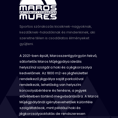
Sportos szórakozás kicsiknek-nagyoknak,
kezdőknek-haladóknak és mindenkinek, aki
szeretne télen is csodálatos élményeket
gyűjteni.
A 2021-ben épült, Marosszentgyörgyön fekvő,
sátortetős Maros Műjégpálya ideális
helyszínül szolgál a hoki és a jégkorcsolya
kedvelőinek. Az 1800 m2-es jégfelülettel
rendelkező jégpálya saját parkolóval
rendelkezik, lehetőség van helyszíni
korcsolyabérlésre és fenésre, a jegyek
elővételben történő megvásárlására. A Maros
Műjégpályánál igénybevehetőek különféle
szolgáltatások, mint például hoki és
jégkorcsolyaoktatás de rendszeresen