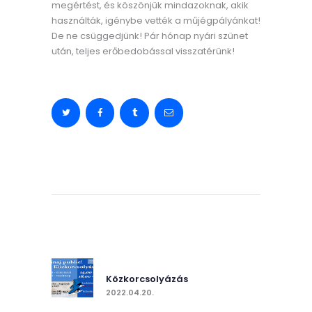
megértést, és köszönjük mindazoknak, akik
használták, igénybe vették a műjégpályánkat!
De ne csüggedjünk! Pár hónap nyári szünet
után, teljes erőbedobással visszatérünk!
Bejegyzés
navigáció
Previous post:
Közkorcsolyázás
2022.04.20.