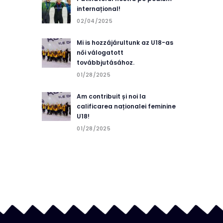
internațional!
02/04/2025
Mi is hozzájárultunk az U18-as
női válogatott
továbbjutásához.
01/28/2025
Am contribuit și noi la
calificarea naționalei feminine
U18!
01/28/2025