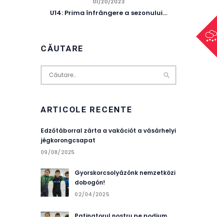
01/20/2023
U14: Prima înfrângere a sezonului…
CĂUTARE
Caută
după:
ARTICOLE RECENTE
Edzőtáborral zárta a vakációt a vásárhelyi
jégkorongcsapat
09/08/2025
Gyorskorcsolyázónk nemzetközi
dobogón!
02/04/2025
Patinatorul nostru pe podium