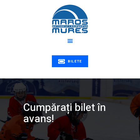
Despre noi
Program
PATINOARUL MUREȘ
Știri
Patinoarul Mureș | Maros műjégpálya
Educație
Tarife
Galerie
BILETE
Contact
Cumpărați bilet în
avans!