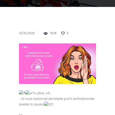
12/15/2022
1628
0
Tu știai, că…
…la noul automat de bilete pot fi achiziționate
biletel în avans
?