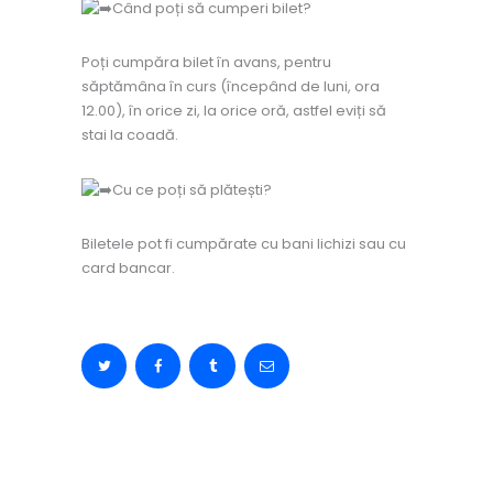
Când poți să cumperi bilet?
Poți cumpăra bilet în avans, pentru
săptămâna în curs (începând de luni, ora
12.00), în orice zi, la orice oră, astfel eviți să
stai la coadă.
Cu ce poți să plătești?
Biletele pot fi cumpărate cu bani lichizi sau cu
card bancar.