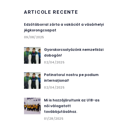
ARTICOLE RECENTE
Edzőtáborral zárta a vakációt a vásárhelyi
jégkorongcsapat
09/08/2025
Gyorskorcsolyázónk nemzetközi
dobogón!
02/04/2025
Patinatorul nostru pe podium
internațional!
02/04/2025
Mi is hozzájárultunk az U18-as
női válogatott
továbbjutásához.
01/28/2025