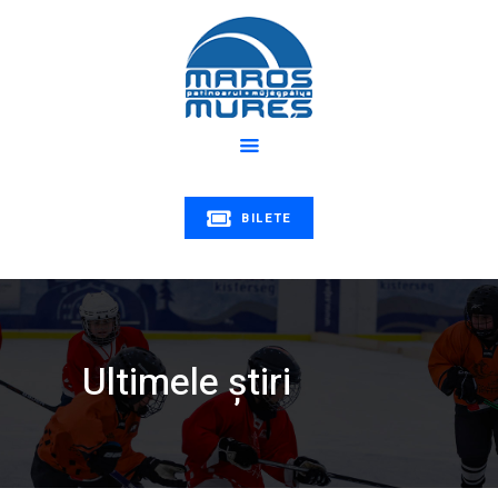
Despre noi
Program
PATINOARUL MUREȘ
Știri
Patinoarul Mureș | Maros műjégpálya
Educație
Tarife
Galerie
BILETE
Contact
Ultimele știri