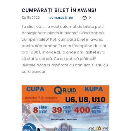
CUMPĂRAȚI BILET ÎN AVANS!
12/15/2022
ULTIMELE ȘTIRI
0
Tu știai, că……la noul automat de bilete pot fi
achiziționate biletel în avans? Când poți să
cumperi bilet? Poți cumpăra bilet în avans,
pentru săptămâna în curs (începând de luni,
ora 12.00), în orice zi, la orice oră, astfel eviți
să stai la coadă. Cu ce poți să plătești?
Biletele pot fi cumpărate cu bani lichizi sau cu
card bancar.