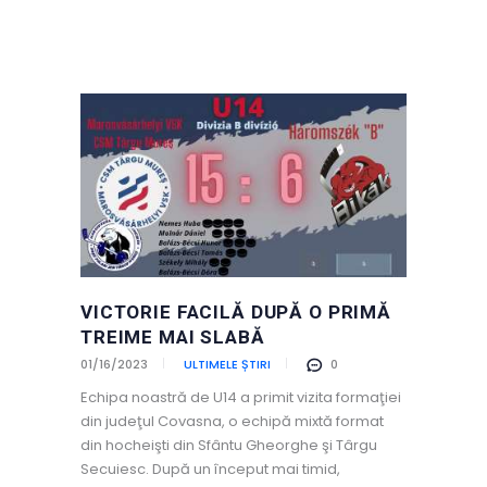
VICTORIE FACILĂ DUPĂ O PRIMĂ
TREIME MAI SLABĂ
01/16/2023
ULTIMELE ȘTIRI
0
Echipa noastră de U14 a primit vizita formaţiei
din judeţul Covasna, o echipă mixtă format
din hocheişti din Sfântu Gheorghe şi Târgu
Secuiesc. După un început mai timid,