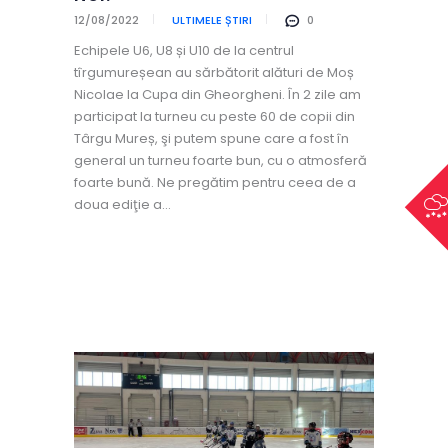
12/08/2022
ULTIMELE ȘTIRI
0
Echipele U6, U8 și U10 de la centrul
tîrgumureșean au sărbătorit alături de Moș
Nicolae la Cupa din Gheorgheni. În 2 zile am
participat la turneu cu peste 60 de copii din
Târgu Mureș, şi putem spune care a fost în
general un turneu foarte bun, cu o atmosferă
foarte bună. Ne pregătim pentru ceea de a
doua ediţie a…