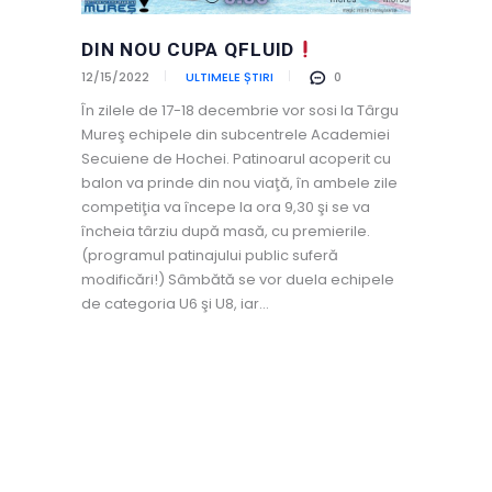
DIN NOU CUPA QFLUID
12/15/2022
ULTIMELE ȘTIRI
0
În zilele de 17-18 decembrie vor sosi la Târgu
Mureş echipele din subcentrele Academiei
Secuiene de Hochei. Patinoarul acoperit cu
balon va prinde din nou viaţă, în ambele zile
competiţia va începe la ora 9,30 şi se va
încheia târziu după masă, cu premierile.
(programul patinajului public suferă
modificări!) Sâmbătă se vor duela echipele
de categoria U6 şi U8, iar…