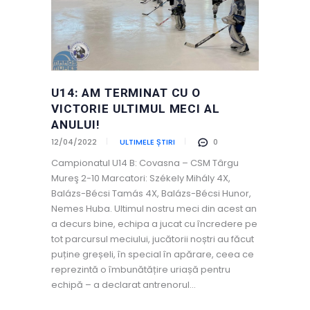
U14: AM TERMINAT CU O
VICTORIE ULTIMUL MECI AL
ANULUI!
12/04/2022
ULTIMELE ȘTIRI
0
Campionatul U14 B: Covasna – CSM Târgu
Mureş 2-10 Marcatori: Székely Mihály 4X,
Balázs-Bécsi Tamás 4X, Balázs-Bécsi Hunor,
Nemes Huba. Ultimul nostru meci din acest an
a decurs bine, echipa a jucat cu încredere pe
tot parcursul meciului, jucătorii noștri au făcut
puține greșeli, în special în apărare, ceea ce
reprezintă o îmbunătățire uriașă pentru
echipă – a declarat antrenorul…