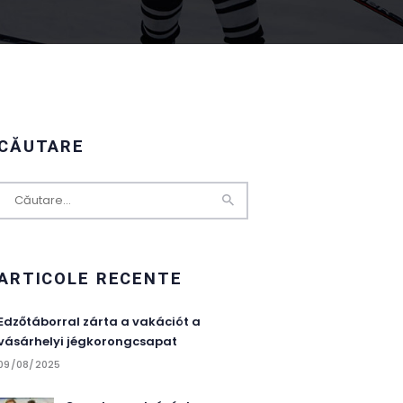
CĂUTARE
Caută
după:
ARTICOLE RECENTE
Edzőtáborral zárta a vakációt a
vásárhelyi jégkorongcsapat
09/08/2025