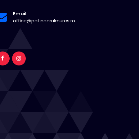
Email:
office@patinoarulmures.ro