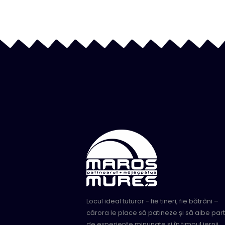
Locul ideal tuturor - fie tineri, fie bătrâni –
cărora le place să patineze și să aibe par
de experiențe minunate și în timpul iernii.