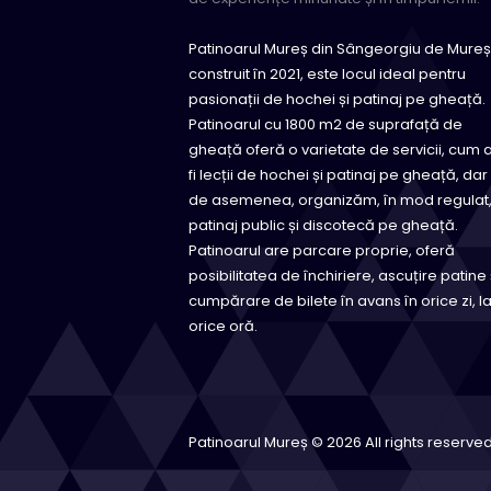
Patinoarul Mureș din Sângeorgiu de Mureș
construit în 2021, este locul ideal pentru
pasionații de hochei și patinaj pe gheață.
Patinoarul cu 1800 m2 de suprafață de
gheață oferă o varietate de servicii, cum 
fi lecții de hochei și patinaj pe gheață, dar
de asemenea, organizăm, în mod regulat
patinaj public și discotecă pe gheață.
Patinoarul are parcare proprie, oferă
posibilitatea de închiriere, ascuțire patine 
cumpărare de bilete în avans în orice zi, l
orice oră.
Patinoarul Mureș © 2026 All rights reserved