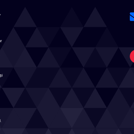
,
ar
,
și
a
.