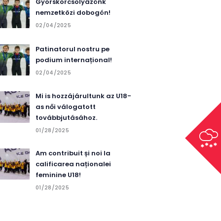
Gyorskorcsolyázónk
nemzetközi dobogón!
02/04/2025
Patinatorul nostru pe
podium internațional!
02/04/2025
Mi is hozzájárultunk az U18-
as női válogatott
továbbjutásához.
01/28/2025
Am contribuit și noi la
calificarea naționalei
feminine U18!
01/28/2025