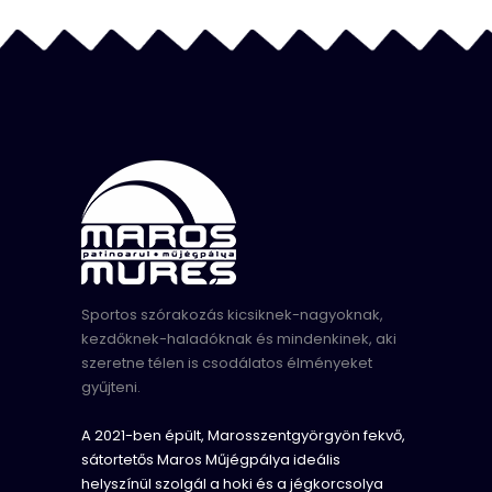
Sportos szórakozás kicsiknek-nagyoknak,
kezdőknek-haladóknak és mindenkinek, aki
szeretne télen is csodálatos élményeket
gyűjteni.
A 2021-ben épült, Marosszentgyörgyön fekvő,
sátortetős Maros Műjégpálya ideális
helyszínül szolgál a hoki és a jégkorcsolya