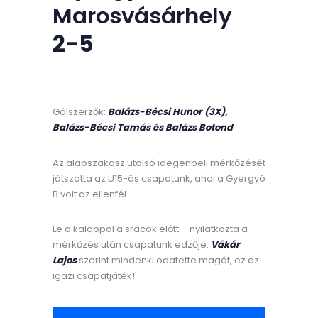
Marosvásárhely
2-5
Gólszerzők:
Balázs-Bécsi Hunor (3X),
Balázs-Bécsi Tamás és Balázs Botond
Az alapszakasz utolsó idegenbeli mérkőzését
játszotta az U15-ös csapatunk, ahol a Gyergyó
B volt az ellenfél.
Le a kalappal a srácok előtt – nyilatkozta a
mérkőzés után csapatunk edzője.
Vákár
Lajos
szerint mindenki odatette magát, ez az
igazi csapatjáték!