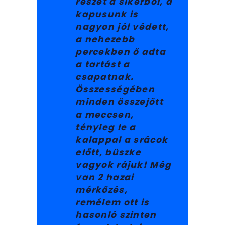
részét a sikerből, a
kapusunk is
nagyon jól védett,
a nehezebb
percekben ő adta
a tartást a
csapatnak.
Összességében
minden összejött
a meccsen,
tényleg le a
kalappal a srácok
előtt, büszke
vagyok rájuk! Még
van 2 hazai
mérkőzés,
remélem ott is
hasonló szinten