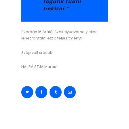
fogunk tudni
hokizni.”
Szerdán 16 órától Székelyudvarhely ellen
lehet folytatni ezt a teljesítményt!
Szép volt srácok!
HAJRÁ SZJA Maros!