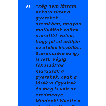
“Rég nem láttam
ekkora tüzet a
gyerekek
szemében, nagyon
motiváltak voltak,
szerették volna,
hogy jól sikerüljön
az utolsó kiszállás.
Szerencsére ez így
is lett. Végig
fókuszáltak
maradtak a
gyerekek, csak a
játékra figyeltek
és meg is volt az
eredménye.
Mindenki kivette a