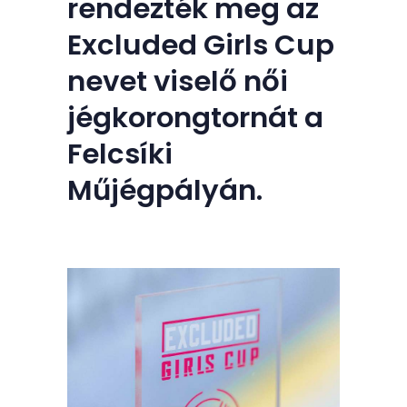
rendezték meg az
Excluded Girls Cup
nevet viselő női
jégkorongtornát a
Felcsíki
Műjégpályán.