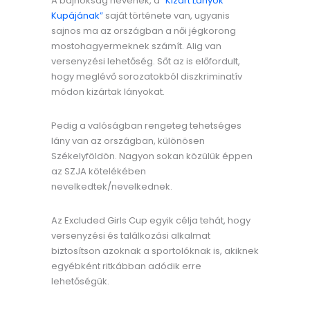
A bajnokság nevének, a
“Kizárt Lányok
Kupájának”
saját története van, ugyanis
sajnos ma az országban a női jégkorong
mostohagyermeknek számít. Alig van
versenyzési lehetőség. Sőt az is előfordult,
hogy meglévő sorozatokból diszkriminatív
módon kizártak lányokat.
Pedig a valóságban rengeteg tehetséges
lány van az országban, különösen
Székelyföldön. Nagyon sokan közülük éppen
az SZJA kötelékében
nevelkedtek/nevelkednek.
Az Excluded Girls Cup egyik célja tehát, hogy
versenyzési és találkozási alkalmat
biztosítson azoknak a sportolóknak is, akiknek
egyébként ritkábban adódik erre
lehetőségük.