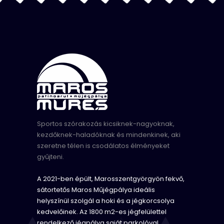
Sportos szórakozás kicsiknek-nagyoknak,
kezdőknek-haladóknak és mindenkinek, aki
szeretne télen is csodálatos élményeket
gyűjteni.
A 2021-ben épült, Marosszentgyörgyön fekvő,
sátortetős Maros Műjégpálya ideális
helyszínül szolgál a hoki és a jégkorcsolya
kedvelőinek. Az 1800 m2-es jégfelülettel
rendelkező jégpálya saját parkolóval