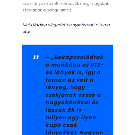
csak lányok között méressék meg magukat,
szokjanak a hangulathoz.
Niciu Nadina elégedetten nyilatkozott a torna
utá
n:
– „Bekapcsolódtak
a munkába az U12-
es lányok is, így a
tornán az volt a
lényeg, hogy
szokjanak össze a
nagyobbakkal és
lássák ők is
milyen egy ilyen
kupa csak
lányokkal. Nagyon