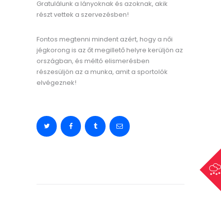
Gratulálunk a lányoknak és azoknak, akik
részt vettek a szervezésben!
Fontos megtenni mindent azért, hogy a női
jégkorong is az őt megillető helyre kerüljön az
országban, és méltó elismerésben
részesüljön az a munka, amit a sportolók
elvégeznek!
Bejegyzés