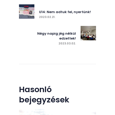
navigáció
Previous post:
U14: Nem adtuk fel, nyertünk!
2023.02.21.
Next post:
Négy napig jég nélkül
edzettek!
2023.03.02.
Hasonló
bejegyzések