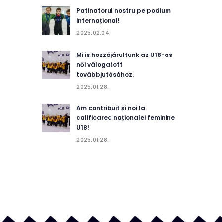
Patinatorul nostru pe podium
internațional!
2025.02.04.
Mi is hozzájárultunk az U18-as
női válogatott
továbbjutásához.
2025.01.28.
Am contribuit și noi la
calificarea naționalei feminine
U18!
2025.01.28.