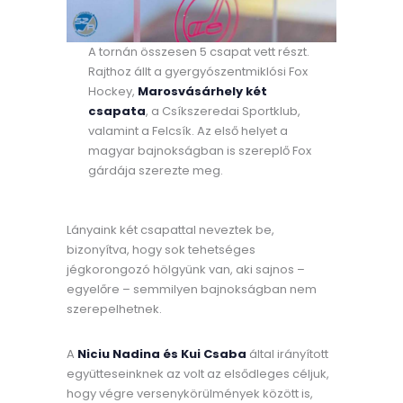
A tornán összesen 5 csapat vett részt.
Rajthoz állt a gyergyószentmiklósi Fox
Hockey,
Marosvásárhely két
csapata
, a Csíkszeredai Sportklub,
valamint a Felcsík. Az első helyet a
magyar bajnokságban is szereplő Fox
gárdája szerezte meg.
Lányaink két csapattal neveztek be,
bizonyítva, hogy sok tehetséges
jégkorongozó hölgyünk van, aki sajnos –
egyelőre – semmilyen bajnokságban nem
szerepelhetnek.
A
Niciu Nadina és Kui Csaba
által irányított
együtteseinknek az volt az elsődleges céljuk,
hogy végre versenykörülmények között is,