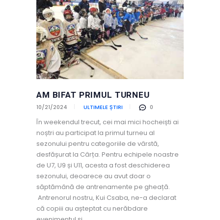
AM BIFAT PRIMUL TURNEU
10/21/2024
ULTIMELE ȘTIRI
0
În weekendul trecut, cei mai mici hocheiști ai
noștri au participat la primul turneu al
sezonului pentru categoriile de vârstă,
desfășurat la Cârța. Pentru echipele noastre
de U7, U9 și U11, acesta a fost deschiderea
sezonului, deoarece au avut doar o
săptămână de antrenamente pe gheață.
Antrenorul nostru, Kui Csaba, ne-a declarat
că copiii au așteptat cu nerăbdare
evenimentul și…