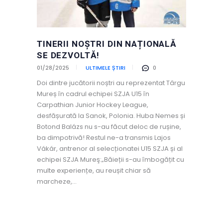
TINERII NOȘTRI DIN NAȚIONALĂ
SE DEZVOLTĂ!
01/28/2025
ULTIMELE ȘTIRI
0
Doi dintre jucătorii noștri au reprezentat Târgu
Mureș în cadrul echipei SZJA U15 în
Carpathian Junior Hockey League,
desfășurată la Sanok, Polonia. Huba Nemes și
Botond Balázs nu s-au făcut deloc de rușine,
ba dimpotrivă! Restul ne-a transmis Lajos
Vákár, antrenor al selecționatei U15 SZJA și al
echipei SZJA Mureş:„Băieții s-au îmbogățit cu
multe experiențe, au reușit chiar să
marcheze,…