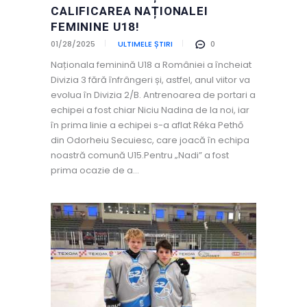
CALIFICAREA NAȚIONALEI
FEMININE U18!
01/28/2025
ULTIMELE ȘTIRI
0
Naționala feminină U18 a României a încheiat
Divizia 3 fără înfrângeri și, astfel, anul viitor va
evolua în Divizia 2/B. Antrenoarea de portari a
echipei a fost chiar Niciu Nadina de la noi, iar
în prima linie a echipei s-a aflat Réka Pethő
din Odorheiu Secuiesc, care joacă în echipa
noastră comună U15.Pentru „Nadi” a fost
prima ocazie de a…