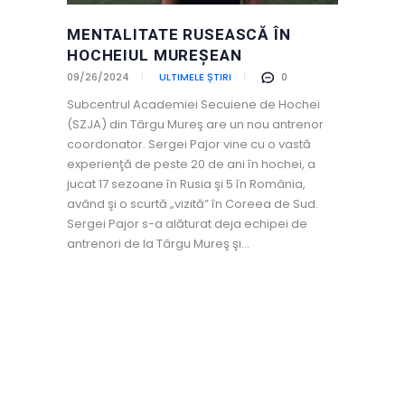
MENTALITATE RUSEASCĂ ÎN
HOCHEIUL MUREŞEAN
09/26/2024
ULTIMELE ȘTIRI
0
Subcentrul Academiei Secuiene de Hochei
(SZJA) din Târgu Mureş are un nou antrenor
coordonator. Sergei Pajor vine cu o vastă
experienţă de peste 20 de ani în hochei, a
jucat 17 sezoane în Rusia şi 5 în România,
având şi o scurtă „vizită” în Coreea de Sud.
Sergei Pajor s-a alăturat deja echipei de
antrenori de la Târgu Mureş şi…