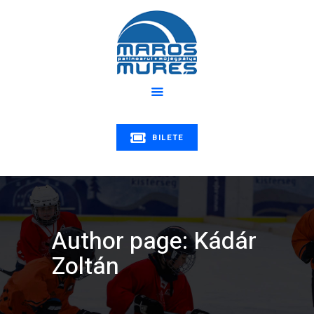
Despre noi
Program
PATINOARUL MUREȘ
Știri
Patinoarul Mureș | Maros műjégpálya
Educație
Tarife
Galerie
BILETE
Contact
Author page: Kádár
Zoltán