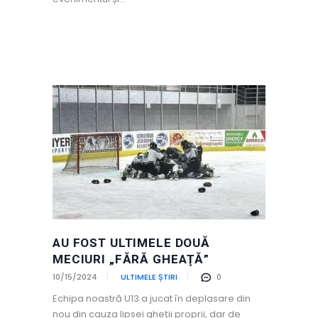
AU FOST ULTIMELE DOUĂ
MECIURI „FĂRĂ GHEAŢĂ”
10/15/2024
ULTIMELE ȘTIRI
0
Echipa noastră U13 a jucat în deplasare din
nou din cauza lipsei gheții proprii, dar de