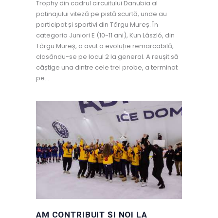
Trophy din cadrul circuitului Danubia al
patinajului viteză pe pistă scurtă, unde au
participat și sportivi din Târgu Mureș. În
categoria Juniori E (10-11 ani), Kun László, din
Târgu Mureș, a avut o evoluție remarcabilă,
clasându-se pe locul 2 la general. A reușit să
câștige una dintre cele trei probe, a terminat
pe…
AM CONTRIBUIT ȘI NOI LA