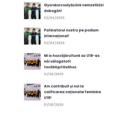
Gyorskorcsolyázónk nemzetközi
dobogón!
02/04/2025
Patinatorul nostru pe podium
internațional!
02/04/2025
Mi is hozzájárultunk az U18-as
női válogatott
továbbjutásához.
01/28/2025
Am contribuit și noi la
calificarea naționalei feminine
U18!
01/28/2025