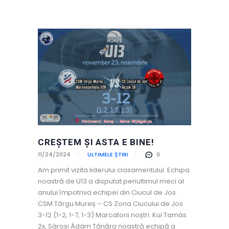
CREŞTEM ȘI ASTA E BINE!
11/24/2024
ULTIMELE ȘTIRI
0
Am primit vizita liderului clasamentului. Echipa
noastră de U13 a disputat penultimul meci al
anului împotriva echipei din Ciucul de Jos.
CSM Târgu Mureș – CS Zona Ciucului de Jos
3-12 (1-2, 1-7, 1-3) Marcatorii noștri: Kui Tamás
2x, Sárosi Ádám Tânăra noastră echipă a