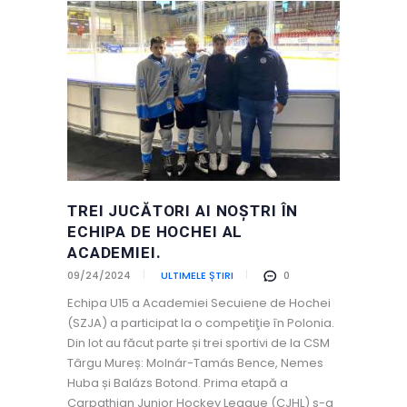
TREI JUCĂTORI AI NOȘTRI ÎN
ECHIPA DE HOCHEI AL
ACADEMIEI.
09/24/2024
ULTIMELE ȘTIRI
0
Echipa U15 a Academiei Secuiene de Hochei
(SZJA) a participat la o competiţie în Polonia.
Din lot au făcut parte și trei sportivi de la CSM
Târgu Mureș: Molnár-Tamás Bence, Nemes
Huba și Balázs Botond. Prima etapă a
Carpathian Junior Hockey League (CJHL) s-a