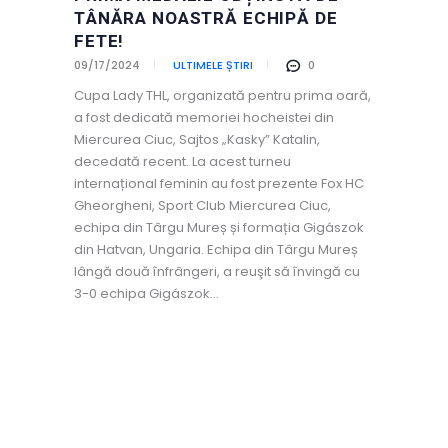
TÂNĂRA NOASTRĂ ECHIPĂ DE
FETE!
09/17/2024
ULTIMELE ȘTIRI
0
Cupa Lady THL, organizată pentru prima oară,
a fost dedicată memoriei hocheistei din
Miercurea Ciuc, Sajtos „Kasky” Katalin,
decedată recent. La acest turneu
internațional feminin au fost prezente Fox HC
Gheorgheni, Sport Club Miercurea Ciuc,
echipa din Târgu Mureș și formația Gigászok
din Hatvan, Ungaria. Echipa din Târgu Mureș
lângă două înfrângeri, a reuşit să învingă cu
3-0 echipa Gigászok…