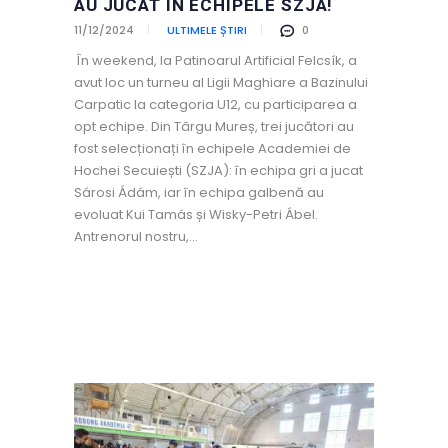
AU JUCAT ÎN ECHIPELE SZJA!
11/12/2024
ULTIMELE ȘTIRI
0
În weekend, la Patinoarul Artificial Felcsík, a
avut loc un turneu al Ligii Maghiare a Bazinului
Carpatic la categoria U12, cu participarea a
opt echipe. Din Târgu Mureș, trei jucători au
fost selecționați în echipele Academiei de
Hochei Secuiești (SZJA): în echipa gri a jucat
Sárosi Ádám, iar în echipa galbenă au
evoluat Kui Tamás și Wisky-Petri Ábel.
Antrenorul nostru,…